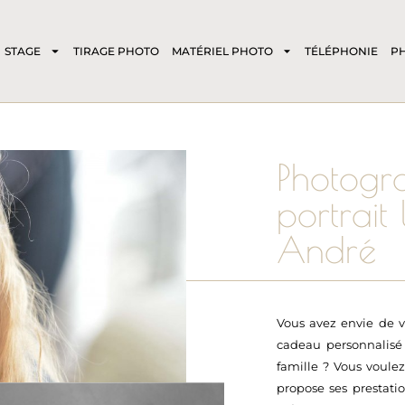
STAGE
TIRAGE PHOTO
MATÉRIEL PHOTO
TÉLÉPHONIE
P
Photogra
portrait
André
Vous avez envie de vo
cadeau personnalis
famille ? Vous voule
propose ses prestati