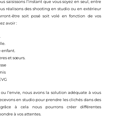
nous saisissons l’instant que vous soyez en seul, entre
us réalisons des shooting en studio ou en extérieur
rront-être soit posé soit volé en fonction de vos
ez avoir :
.
le.
e enfant.
ères et sœurs.
sse
mis
/EVG
ou l’envie, nous avons la solution adéquate à vous
ecevons en studio pour prendre les clichés dans des
, grâce à cela nous pourrons créer différentes
ondre à vos attentes.