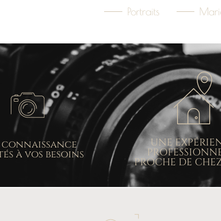
Portraits
Mari
UNE EXPÉRIE
 connaissance
PROFESSIONN
és à vos besoins
PROCHE DE CHE