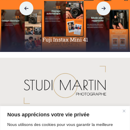
Fuji
Nous apprécions votre vie privée
22 Rue de l'Hôtel de ville
Nous utilisons des cookies pour vous garantir la meilleure
38260 LA CÔTE-SAINT-ANDRE