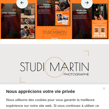
Fuji Ins
Nous apprécions votre vie privée
22 Rue de l'Hôtel de ville
Nous utilisons des cookies pour vous garantir la meilleure
38260 LA CÔTE-SAINT-ANDRE
expérience sur notre site web. Si vous continuez à utiliser ce
04 74 20 54 66